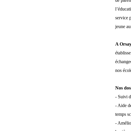
de paren
l’éducati
service p
jeune au
A Orsay
établiss
échangeo
nos écol
Nos dos
- Suivi 
- Aide d
temps sc
- Amélio