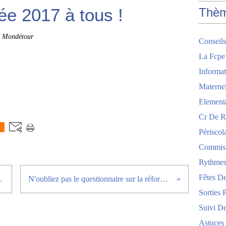
e 2017 à tous !
Thè
 Mondétour
Conseils
La Fcpe
Informat
Maternel
Element
Cr De R
0
Périscol
Commis
Rythmes
Fêtes De
Orsay, 5 décembre 2016
N'oubliez pas le questionnaire sur la réforme des nouveaux rythmes scolaires 2014-2017 !
Sorties 
Suivi De
Astuces