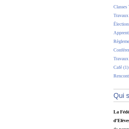
Classes 
Travaux
Élection
Apprent
Règlemen
Confére
Travaux
Café
(1)
Rencont
Qui 
La Fédé
d’Elève