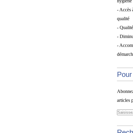
hygiène 
- Accès 
qualité
- Qualité
- Diminu
- Accom
démarche
Pour 
Abonnez-
articles 
Rech