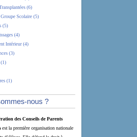
Transplantées
(6)
 Groupe Scolaire
(5)
s
(5)
issages
(4)
t Intérieur
(4)
nces
(3)
(1)
res
(1)
sommes-nous ?
ration des Conseils de Parents
s
est la première organisation nationale