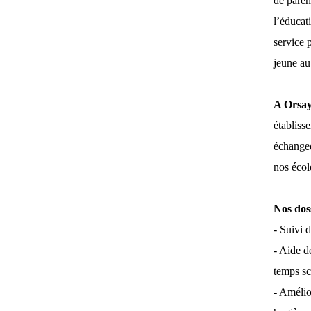
de paren
l’éducati
service p
jeune au
A Orsay
établiss
échangeo
nos écol
Nos dos
- Suivi 
- Aide d
temps sc
- Amélio