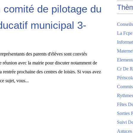
 comité de pilotage du
Thè
ducatif municipal 3-
Conseils
La Fcpe
Informat
Maternel
représentants des parents d'élèves sont conviés
Element
 réunion avec la mairie pour discuter notamment de
Cr De R
la rentrée prochaine des centres de loisirs. Si vous avez
Périscol
ce sujet, vous...
Commis
Rythmes
Fêtes De
Sorties 
Suivi De
Astuces