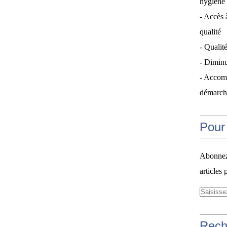
hygiène 
- Accès 
qualité
- Qualité
- Diminu
- Accom
démarche
Pour 
Abonnez-
articles 
Rech