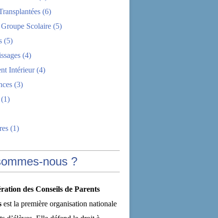
Transplantées
(6)
 Groupe Scolaire
(5)
s
(5)
issages
(4)
t Intérieur
(4)
nces
(3)
(1)
res
(1)
sommes-nous ?
ration des Conseils de Parents
s
est la première organisation nationale