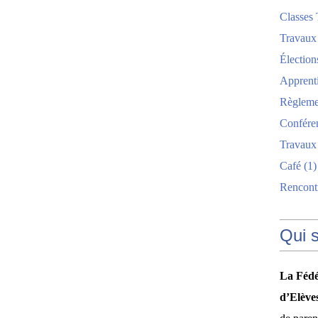
Classes 
Travaux
Élection
Apprent
Règlemen
Confére
Travaux
Café
(1)
Rencont
Qui 
La Fédé
d’Elève