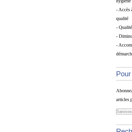
hygiène 
- Accès 
qualité
- Qualité
- Diminu
- Accom
démarche
Pour 
Abonnez-
articles 
Rech