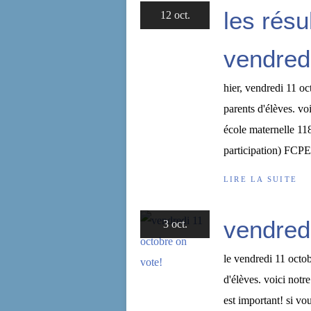
les résu
12 oct.
vendred
hier, vendredi 11 oc
parents d'élèves. vo
école maternelle 118
participation) FCPE:
LIRE LA SUITE
vendredi
3 oct.
le vendredi 11 octo
d'élèves. voici notre
est important! si v