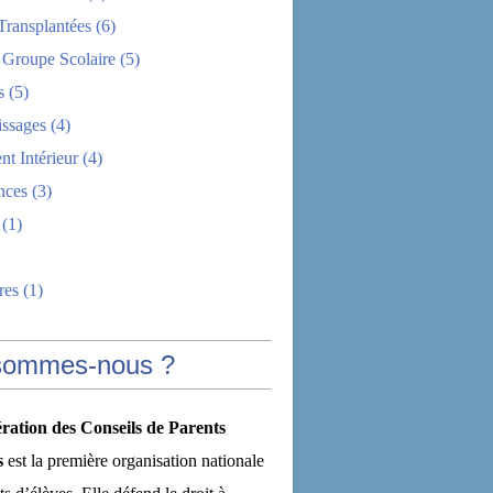
Transplantées
(6)
 Groupe Scolaire
(5)
s
(5)
issages
(4)
t Intérieur
(4)
nces
(3)
(1)
res
(1)
sommes-nous ?
ration des Conseils de Parents
s
est la première organisation nationale