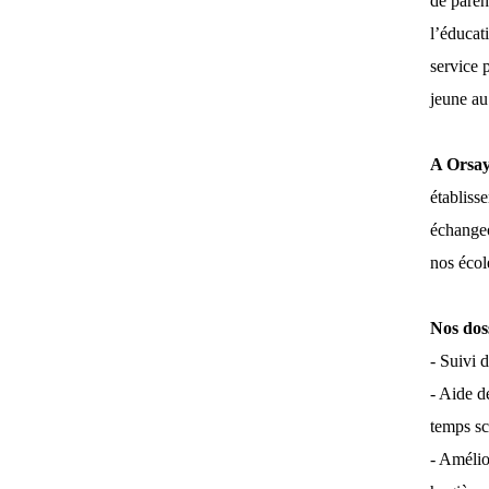
de paren
l’éducati
service p
jeune au
A Orsay
établiss
échangeo
nos écol
Nos dos
- Suivi 
- Aide d
temps sc
- Amélio