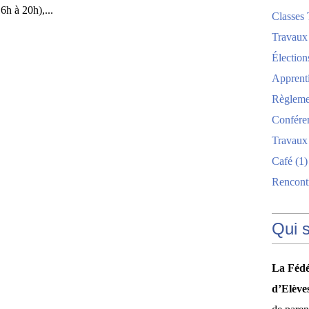
6h à 20h),...
Classes 
Travaux
Élection
Apprent
Règlemen
Confére
Travaux
Café
(1)
Rencont
Qui 
La Fédé
d’Elève