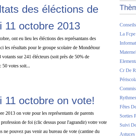
ltats des éléctions de
Thè
i 11 octobre 2013
Conseils
La Fcpe
tobre, ont eu lieu les éléctions des représantans des
Informat
ici les résultats pour le groupe scolaire de Mondétour
Maternel
 votants sur 241 élécteurs (soit près de 50% de
Element
 50 votes soit...
Cr De R
Périscol
Commis
 11 octobre on vote!
Rythmes
Fêtes De
bre 2013 on vote pour les représentants de parents
Sorties 
 profession de foi (clic dessus pour l'agrandir) votre vote
Suivi De
ous ne pouvez pas venir au bureau de vote (cantine du
Astuces