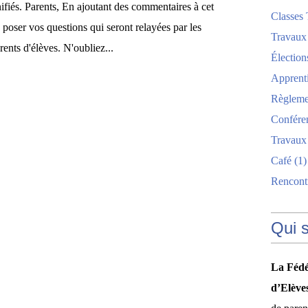
ifiés. Parents, En ajoutant des commentaires à cet
Classes 
 poser vos questions qui seront relayées par les
Travaux
rents d'élèves. N'oubliez...
Élection
Apprent
Règlemen
Confére
Travaux
Café
(1)
Rencont
Qui 
La Fédé
d’Elève