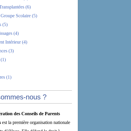
Transplantées
(6)
 Groupe Scolaire
(5)
s
(5)
issages
(4)
t Intérieur
(4)
nces
(3)
(1)
res
(1)
sommes-nous ?
ration des Conseils de Parents
s
est la première organisation nationale