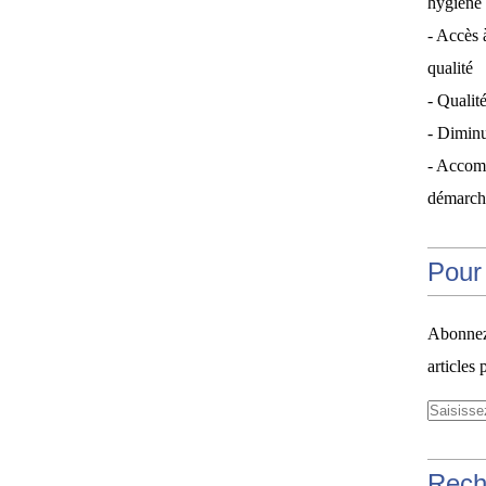
hygiène 
- Accès 
qualité
- Qualité
- Diminu
- Accom
démarche
Pour 
Abonnez-
articles 
Rech