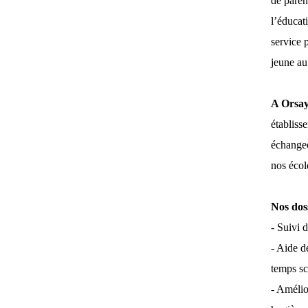
de paren
l’éducati
service p
jeune au
A Orsay
établiss
échangeo
nos écol
Nos dos
- Suivi 
- Aide d
temps sc
- Amélio