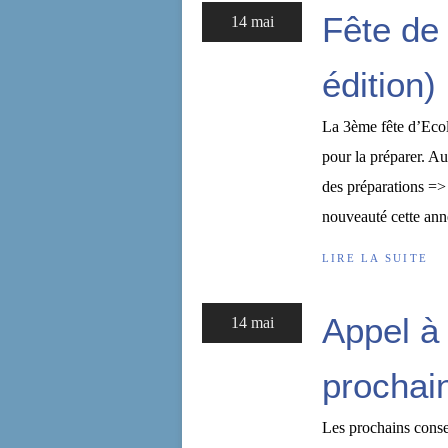
Fête de
14 mai
édition)
La 3ème fête d’Ecol
pour la préparer. Au
des préparations =
nouveauté cette anné
LIRE LA SUITE
Appel à
14 mai
prochai
Les prochains conse