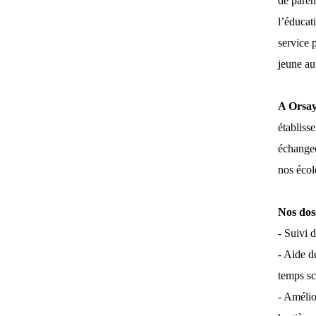
de paren
l’éducati
service p
jeune au
A Orsay
établiss
échangeo
nos écol
Nos dos
- Suivi 
- Aide d
temps sc
- Amélio