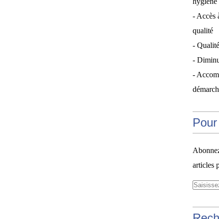
hygiène 
- Accès 
qualité
- Qualité
- Diminu
- Accom
démarche
Pour 
Abonnez-
articles 
Rech