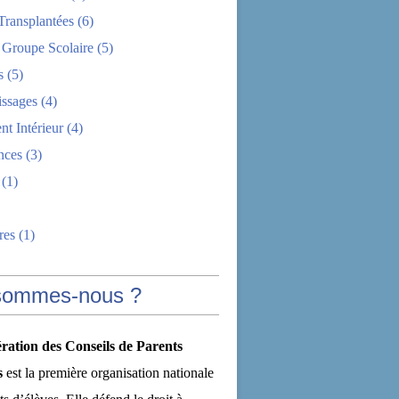
Transplantées
(6)
 Groupe Scolaire
(5)
s
(5)
issages
(4)
t Intérieur
(4)
nces
(3)
(1)
res
(1)
sommes-nous ?
ration des Conseils de Parents
s
est la première organisation nationale