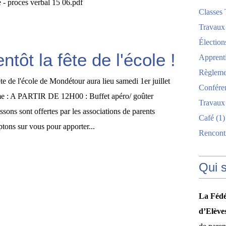
 - proces verbal 15 06.pdf
Classes 
Travaux
Élection
ntôt la fête de l'école !
Apprent
Règlemen
te de l'école de Mondétour aura lieu samedi 1er juillet
Confére
e : A PARTIR DE 12H00 : Buffet apéro/ goûter
Travaux
issons sont offertes par les associations de parents
Café
(1)
tons sur vous pour apporter...
Rencont
Qui 
La Fédé
d’Elève