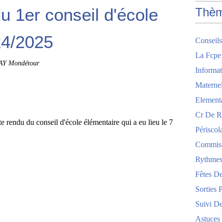
 1er conseil d'école
Thè
24/2025
Conseils
La Fcpe
AY Mondétour
Informat
Maternel
Element
Cr De R
e rendu du conseil d'école élémentaire qui a eu lieu le 7
Périscol
Commis
Rythmes
Fêtes De
Sorties 
Suivi De
Astuces