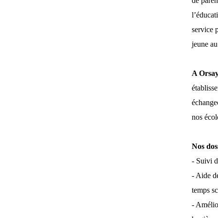
de paren
l’éducati
service p
jeune au
A Orsay
établiss
échangeo
nos écol
Nos dos
- Suivi 
- Aide d
temps sc
- Amélio