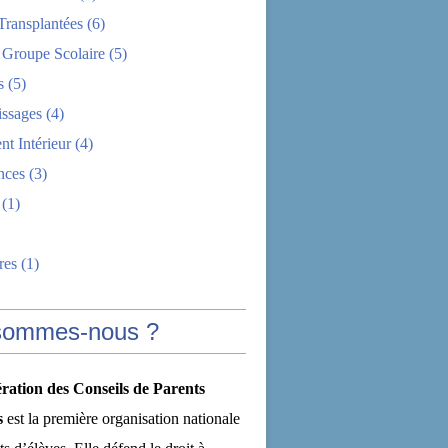
Transplantées
(6)
 Groupe Scolaire
(5)
s
(5)
issages
(4)
t Intérieur
(4)
nces
(3)
(1)
res
(1)
sommes-nous ?
ration des Conseils de Parents
s
est la première organisation nationale