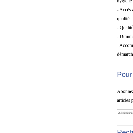
hygiène 
- Accès 
qualité
- Qualité
- Diminu
- Accom
démarche
Pour 
Abonnez-
articles 
Rech