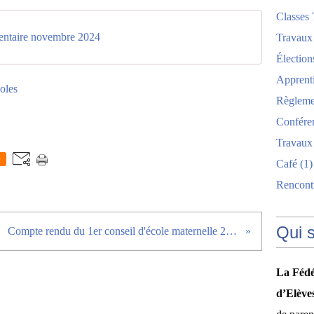
Classes 
entaire novembre 2024
Travaux
Élection
Apprent
oles
Règlemen
Confére
Travaux
0
Café
(1)
Rencont
Qui 
Compte rendu du 1er conseil d'école maternelle 2024/2025
La Fédé
d’Elève