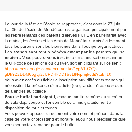
Le jour de la fête de l'école se rapproche, c'est dans le 27 juin !!
La fête de l'école de Mondétour est organisée principalement par
les représentants des parents d'élèves FCPE en partenariat avec
la mairie, les écoles et les Amis de Mondétour. Mais évidemment,
tous les parents sont les bienvenus dans l’équipe organisatrice.
Les stands sont tenus bénévolement par les parents qui se
relaient.
Vous pouvez vous inscrire à un stand soit en scannant
le QR-code de l'affiche ou du flyer, soit en cliquant sur ce lien :
https://docs.google.com/
document/d/1ygA1-CYQ-
gDh9Z2DDM6bgLy2JUFDHkDDT551tNv
pmjI/edit?tab=t.0
Vous avez accès au fichier d'inscription aux différents stands qui
nécessitent la présence d'un adulte (ou grands frères ou sœurs
déjà entrés au collège).
Pour le buffet participatif,
chaque famille ramène du sucré ou
du salé déjà coupé et l’ensemble sera mis gratuitement à
disposition de tous et toutes.
Vous pouvez apposer directement votre nom et prénom dans la
case de votre choix (stand et horaire) et/ou nous préciser ce que
vous souhaitez ramener pour le buffet.