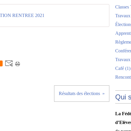
Classes 
TION RENTREE 2021
Travaux
Élection
Apprent
Règlemen
Confére
Travaux
0
Café
(1)
Rencont
Résultats des élections
Qui 
La Fédé
d’Elève