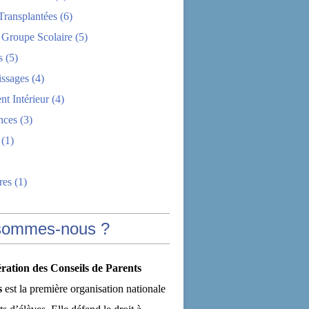
Transplantées
(6)
 Groupe Scolaire
(5)
s
(5)
issages
(4)
t Intérieur
(4)
nces
(3)
(1)
res
(1)
sommes-nous ?
ration des Conseils de Parents
s
est la première organisation nationale