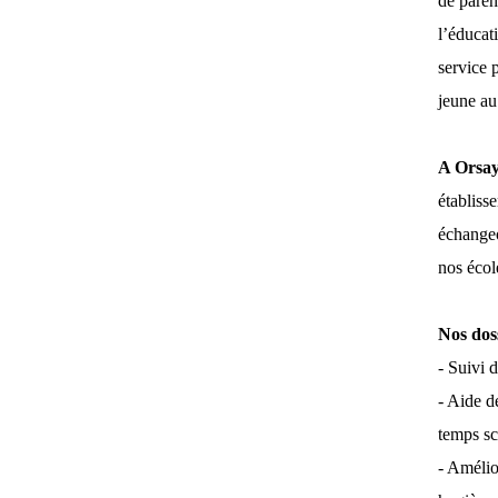
de paren
l’éducati
service p
jeune au
A Orsay
établiss
échangeo
nos écol
Nos dos
- Suivi 
- Aide d
temps sc
- Amélio