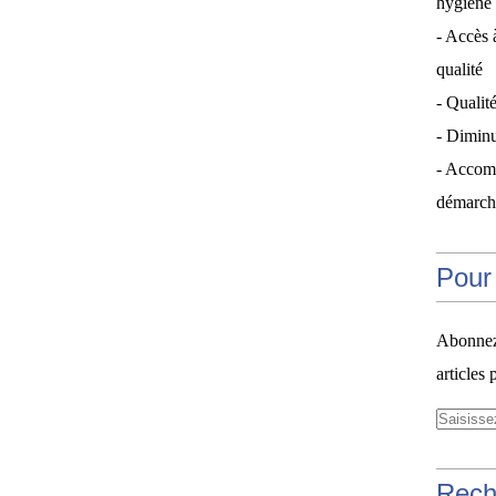
hygiène 
- Accès 
qualité
- Qualité
- Diminu
- Accom
démarche
Pour 
Abonnez-
articles 
Rech