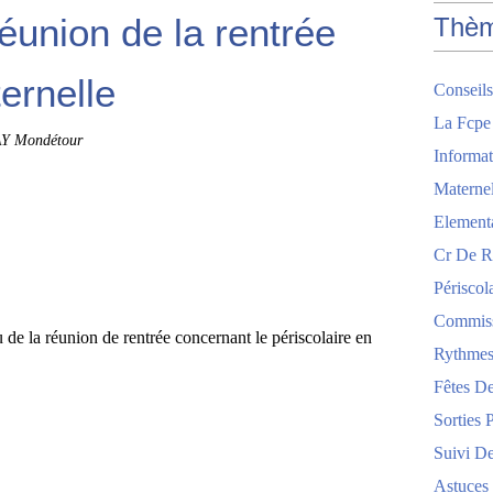
union de la rentrée
Thè
ernelle
Conseils
La Fcpe
Y Mondétour
Informat
Maternel
Element
Cr De R
Périscol
Commis
 de la réunion de rentrée concernant le périscolaire en
Rythmes
Fêtes De
Sorties 
Suivi De
Astuces